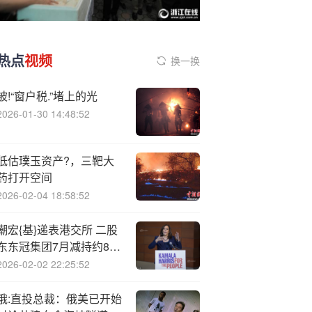
热点
视频
换一换
被!“窗户税.”堵上的光
2026-01-30 14:48:52
低估璞玉资产?，三靶大
药打开空间
2026-02-04 18:58:52
潮宏{基}递表港交所 二股
东东冠集团7月减持约888
万股
2026-02-02 22:25:52
俄:直投总裁：俄美已开始