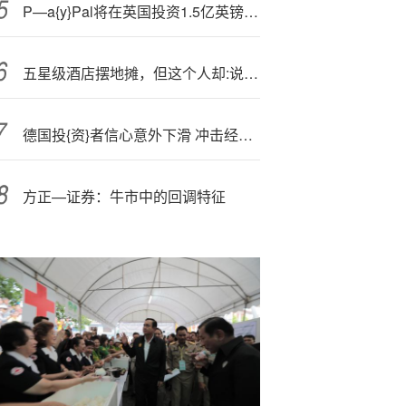
P—a{y}Pal将在英国投资1.5亿英镑用于产品创新和增长
五星级酒店摆地摊，但这个人却:说“中国酒{店}的机会来了”
德国投{资}者信心意外下滑 冲击经济有望好转的乐观情绪
方正—证券：牛市中的回调特征