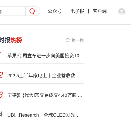
公众号
电子报
客户端
时报
热榜
换一换
苹果公!司宣布进一步向美国投资1000亿美元
202.5上半年家电上市企业营收数据盘点 美的最赚钱？
宁德{时}代大!宗交易成交4.40万股 成交额1038.40万元
UBI. ,Research：全球OLED发光材料采购额五年后将增至34.7亿美元